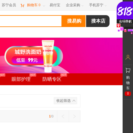
苏宁会员

购物车
0
易付宝
企业采购
手机苏宁



购
眼部护理
防晒专区
物
车
0
收起筛选
1
/0