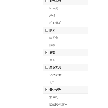
面部底妆
bb/cc霜
粉饼
粉底/遮暇
眼部
睫毛膏
眼线
唇部
唇膏
美妆工具
化妆棉/棒
粉扑
美体护理
润体乳
防蚊露/花露水