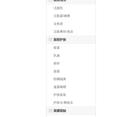
面部清洁
洁面乳
洁肤露/啫喱
去角质
洁面摩丝/泡沫
面部护肤
喷雾
乳液
精华
面霜
防晒隔离
凝露啫喱
护肤套装
护肤水/爽肤水
面膜面贴