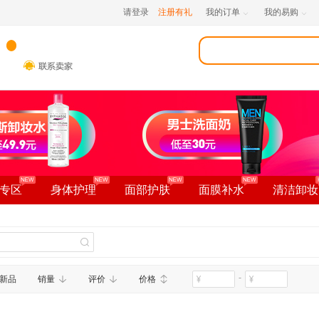
请登录
注册有礼
我的订单
我的易购


专区
身体护理
面部护肤
面膜补水
清洁卸妆
-
新品
销量
评价
价格