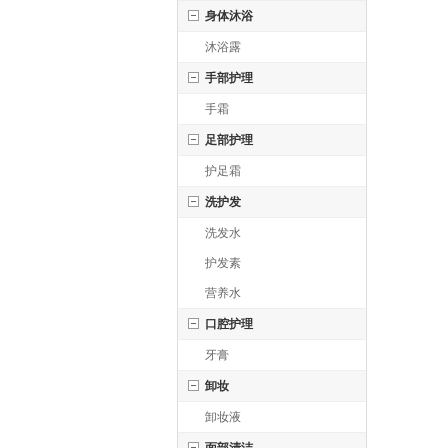
身体沐浴
沐浴露
手部护理
手霜
足部护理
护足霜
洗护发
洗发水
护发素
营养水
口腔护理
牙膏
卸妆
卸妆液