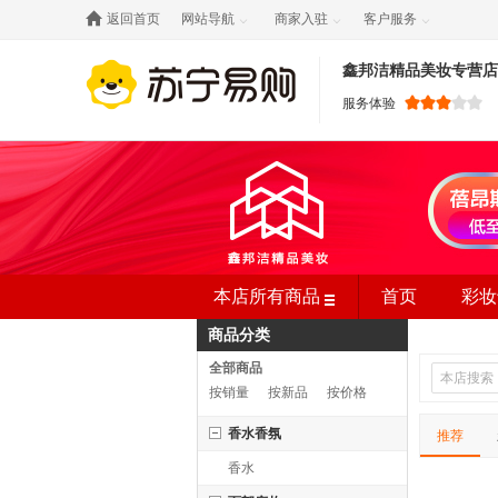

返回首页
网站导航
商家入驻
客户服务



鑫邦洁精品美妆专营店
服务体验
本店所有商品
首页
彩妆
商品分类
护肤套装
全部商品
按销量
按新品
按价格
香水香氛
推荐
香水