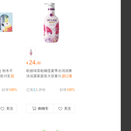
24.
¥
90
盒 秋冬不
欧丽琦茶歇幽莲夏季水润清爽
装10支
花
沐浴露家庭装大容量1L
进口香
氛
好评
100%
已有
2
人评价
好评
100%
关注
购物车
关注