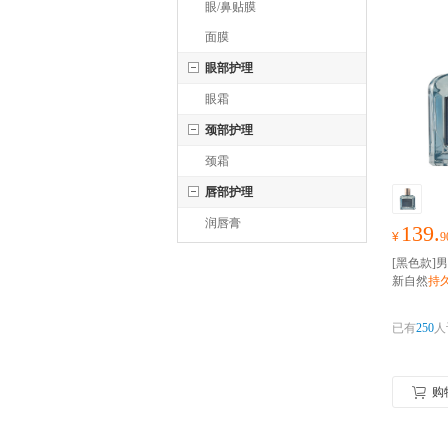
眼/鼻贴膜
面膜
眼部护理
眼霜
颈部护理
颈霜
唇部护理
润唇膏
139.
¥
9
[黑色款]
新自然
持
已有
250
人
购