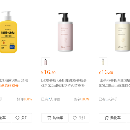
16.
16.
¥
90
¥
90
沐浴露300ml 清洁
[玫瑰香氛]GMH烟酰胺香氛身
[山茶花香]GMH烟
天然硫磺成分
体乳520ml玫瑰花持久留香补
体乳520ml山茶花
水保湿滋润
香氛身体乳3种香
水保湿滋润
香氛身体
味
味
价
好评
100%
已有
7
人评价
好评
100%
已有
6
人评价
物车
关注
购物车
关注
购物车