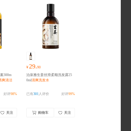
29.
¥
90
300m
泊泉雅生姜丝滑柔顺洗发露25
清爽清洁
0ml
清爽洗发水
好评
98%
已有
301
人评价
好评
99%
关注
购物车
关注