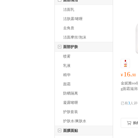
面部清洁
洁面乳
洁肤露/啫喱
去角质
洁面摩丝/泡沫
面部护肤
喷雾
乳液
16.
精华
¥
90
金妮雅so
面霜
g面霜滋
防晒隔离
保湿
凝露啫喱
已有
3
人评
护肤套装
护肤水/爽肤水
购
面膜面贴