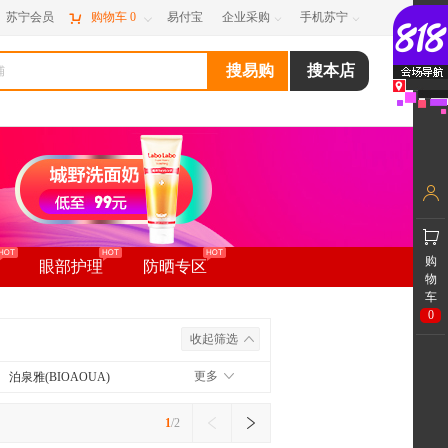
苏宁会员

购物车
0
易付宝
企业采购
手机苏宁



购
眼部护理
防晒专区
物
车
0
收起筛选
更多
泊泉雅(BIOAOUA)
1
/2