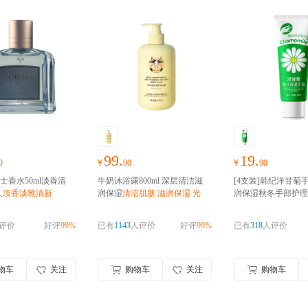
99.
19.
0
¥
90
¥
90
男士香水50ml淡香清
牛奶沐浴露800ml 深层清洁滋
[4支装]韩纪洋甘菊手
久淡香淡雅清新
润保湿
清洁肌肤 滋润保湿 光
润保湿秋冬手部护理
滑细腻
刻不容缓
评价
好评
99%
已有
1143
人评价
好评
99%
已有
318
人评价
物车
关注
购物车
关注
购物车