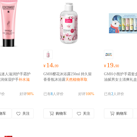
14.
19.
¥
99
¥
90
氛迷人滋润护手霜护
GMH樱花沐浴露250ml 持久留
GMH小熊护手霜套
 滋润保湿护手
补水滋
香香氛沐浴露
天然植物萃取
油腻男女士清爽礼盒
护便携
果植萃
评价
好评
98%
已有
8
人评价
好评
100%
已有
2
人评价
物车
关注
购物车
关注
购物车