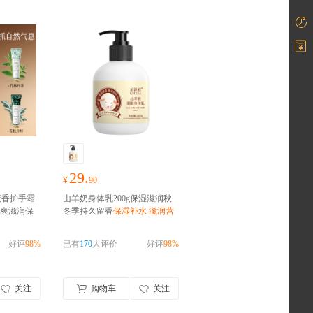
29.
¥
90
花香护手霜
山羊奶身体乳200g保湿滋润秋
清爽滋润保
冬季持久留香
保湿补水 滋润营
养 润肤
好评
98%
已有
170
人评价
好评
98%
关注
购物车
关注