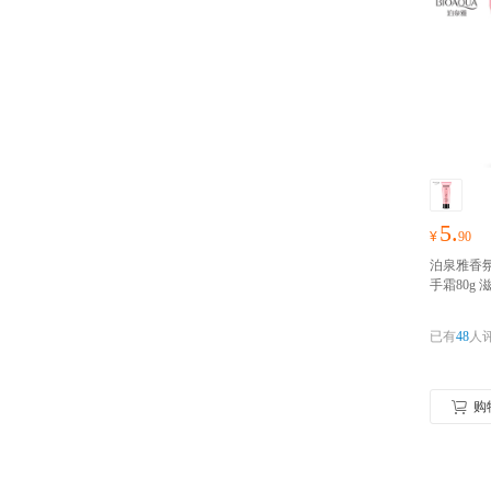
5.
¥
90
泊泉雅香
手霜80g
润保湿修
已有
48
人
购