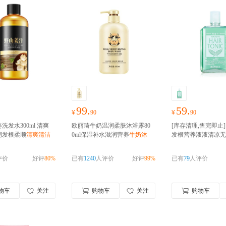
99.
59.
¥
90
¥
90
洗发水300ml 清爽
欧丽琦牛奶温润柔肤沐浴露80
[库存清理,售完即止
润发根柔顺
清爽清洁
0ml保湿补水滋润营养
牛奶沐
发根营养液液清凉无香
浴露大容量 补水保湿 滋润
l 滋润护发浓密清凉
滋养头皮预防污垢营
评价
好评
80%
已有
1240
人评价
好评
99%
已有
79
人评价
物车
关注
购物车
关注
购物车