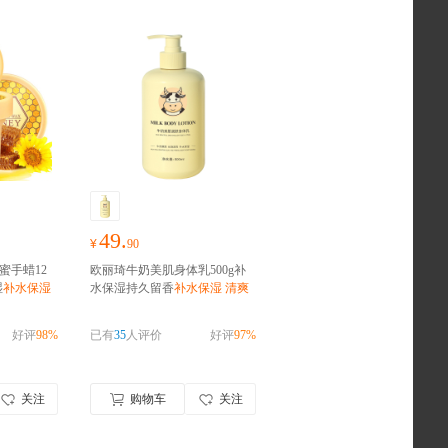
49.
¥
90
蜜手蜡12
欧丽琦牛奶美肌身体乳500g补
湿
补水保湿
水保湿持久留香
补水保湿 清爽
滋润
好评
98%
已有
35
人评价
好评
97%
关注
购物车
关注