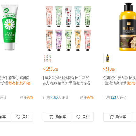
29.
9.
¥
90
¥
90
护手霜50g 滋润保
[10支装]金妮雅花香护手霜30
色娜娜生姜丝滑护发素
部护理
秋冬护肤不油
g/支 植物精华护手霜滋润保湿
l 滋润清爽顺滑
滋润
水果护手霜
保湿补水滋润
评价
好评
98%
已有
7166
人评价
好评
99%
已有
123
人评价
物车
关注
购物车
关注
购物车