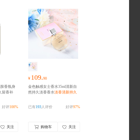
109.
¥
90
酰胺香氛身
金色触感女士香水35ml清新自
持久留香补
然持久淡香香水
淡香清新持久
乳3种香
留香淡雅香氛诱惑
好评
100%
已有
193
人评价
好评
97%
关注
购物车
关注