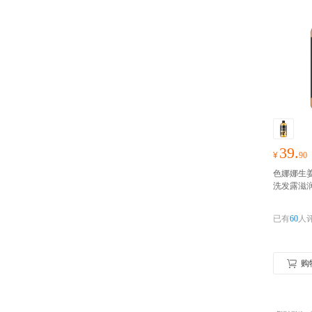
39.
¥
90
色娜娜生姜
洗发露滋
已有
60
人
购