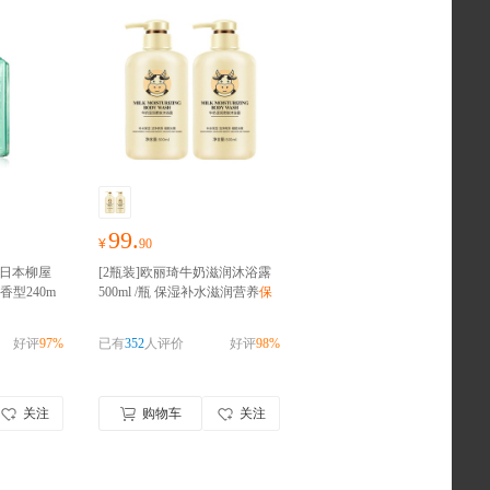
99.
¥
90
]日本柳屋
[2瓶装]欧丽琦牛奶滋润沐浴露
型240m
500ml /瓶 保湿补水滋润营养
保
无香 清爽
湿牛奶沐浴露
养发根
好评
97%
已有
352
人评价
好评
98%
关注
购物车
关注