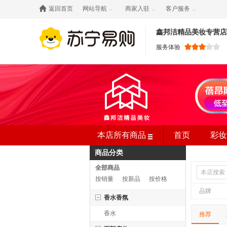

返回首页
网站导航
商家入驻
客户服务



鑫邦洁精品美妆专营店
服务体验
本店所有商品
首页
彩妆
商品分类
护肤套装
全部商品
按销量
按新品
按价格
品牌
香水香氛
香水
推荐