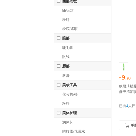
面部底妆
bb/cc霜
粉饼
粉底/遮暇
眼部
睫毛膏
眼线
唇部
唇膏
9.
¥
90
美妆工具
欧丽琦植物
舒爽清凉
化妆棉/棒
粉扑
已有
4
人评
美体护理
润体乳
购
防蚊露/花露水