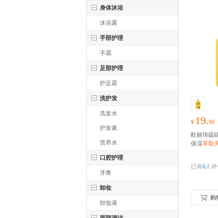
身体沐浴
沐浴露
手部护理
手霜
足部护理
护足霜
洗护发
洗发水
19.
¥
90
护发素
欧丽琦硫磺
营养水
保湿
萃取
口腔护理
已有
6
人评
牙膏
卸妆
购
卸妆液