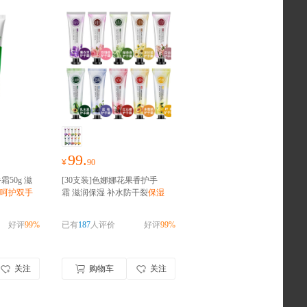
99.
¥
90
霜50g 滋
[30支装]色娜娜花果香护手
呵护双手
霜 滋润保湿 补水防干裂
保湿
补水滋润
好评
99%
已有
187
人评价
好评
99%
关注
购物车
关注