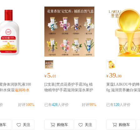
5.
39.
¥
01
¥
90
d蜜身体润肤乳液100
[2支装]梵贞花香护手霜30g 植
莱蔻LAIKOU牛奶蜂
润补水保湿
滋润补水
物精华护手霜滋润保湿水果护
0g 滋润营养嫩白保
手霜
保湿补水防干防裂
去角质
价
好评
100%
已有
428
人评价
好评
99%
已有
120
人评价
物车
关注
购物车
关注
购物车