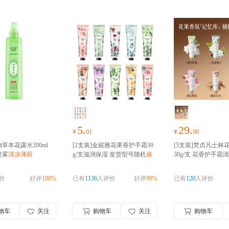
5.
29.
¥
01
¥
90
草本花露水200ml
[2支装]金妮雅花果香护手霜30
[5支装]梵贞凡士林
喷雾
清凉薄荷
g/支滋润保湿 发货型号随机
保
30g/支 花香护手霜
湿补水滋润
湿
秋冬护肤不油腻
价
好评
100%
已有
1136
人评价
好评
99%
已有
120
人评价
物车
关注
购物车
关注
购物车