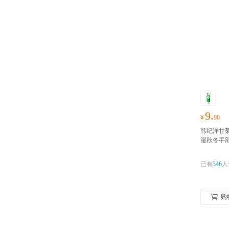
9.
¥
90
韩纪洋甘菊
湿秋冬手
腻
已有
346
人
购